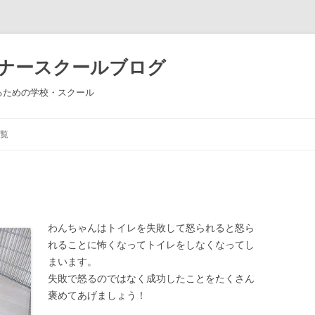
ーナースクールブログ
るための学校・スクール
コ
ン
覧
テ
ン
ツ
へ
ス
キ
ッ
プ
わんちゃんはトイレを失敗して怒られると怒ら
れることに怖くなってトイレをしなくなってし
まいます。
失敗で怒るのではなく成功したことをたくさん
褒めてあげましょう！