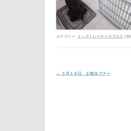
カテゴリー:
ドッグトレーナーズブログ
| 
投
←
５月１８日 お散歩マナー
稿
ナ
ビ
ゲ
ー
シ
ョ