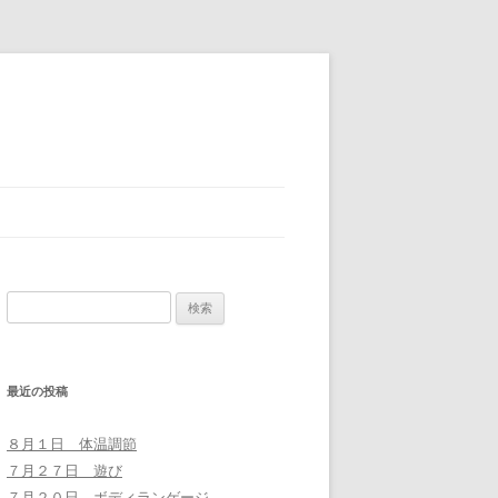
検
索:
最近の投稿
８月１日 体温調節
７月２７日 遊び
７月２０日 ボディランゲージ